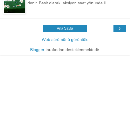
denir. Basit olarak, aksiyon saat yönünde il...
›
Ana Sayfa
Web sürümünü görüntüle
Blogger
tarafından desteklenmektedir.