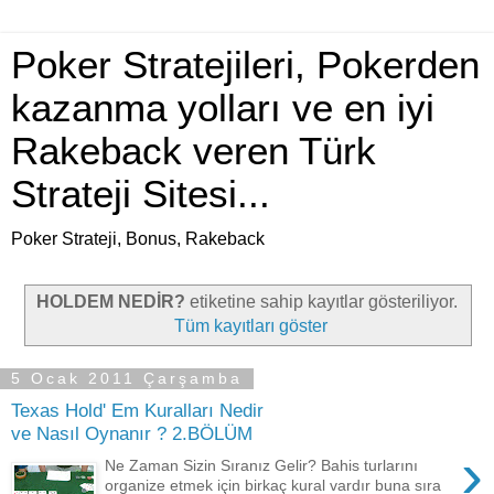
Poker Stratejileri, Pokerden
kazanma yolları ve en iyi
Rakeback veren Türk
Strateji Sitesi...
Poker Strateji, Bonus, Rakeback
HOLDEM NEDİR?
etiketine sahip kayıtlar gösteriliyor.
Tüm kayıtları göster
5 Ocak 2011 Çarşamba
Texas Hold' Em Kuralları Nedir
ve Nasıl Oynanır ? 2.BÖLÜM
›
Ne Zaman Sizin Sıranız Gelir? Bahis turlarını
organize etmek için birkaç kural vardır buna sıra