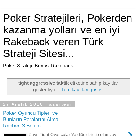
Poker Stratejileri, Pokerden
kazanma yolları ve en iyi
Rakeback veren Türk
Strateji Sitesi...
Poker Strateji, Bonus, Rakeback
tight aggressive taktik
etiketine sahip kayıtlar
gösteriliyor.
Tüm kayıtları göster
27 Aralık 2010 Pazartesi
Poker Oyuncu Tipleri ve
Bunların Paralarını Alma
Rehberi 3.Bölüm
›
Zayıf Tight Oyuncular Ve diğer bir tip olan zayıf