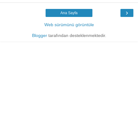
›
Ana Sayfa
Web sürümünü görüntüle
Blogger
tarafından desteklenmektedir.