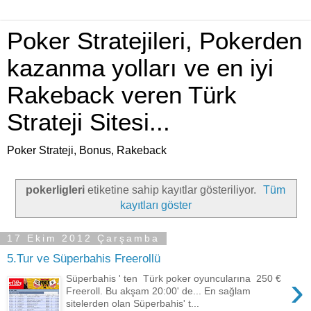
Poker Stratejileri, Pokerden
kazanma yolları ve en iyi
Rakeback veren Türk
Strateji Sitesi...
Poker Strateji, Bonus, Rakeback
pokerligleri
etiketine sahip kayıtlar gösteriliyor.
Tüm
kayıtları göster
17 Ekim 2012 Çarşamba
5.Tur ve Süperbahis Freerollü
›
Süperbahis ' ten Türk poker oyuncularına 250 €
Freeroll. Bu akşam 20:00' de... En sağlam
sitelerden olan Süperbahis' t...