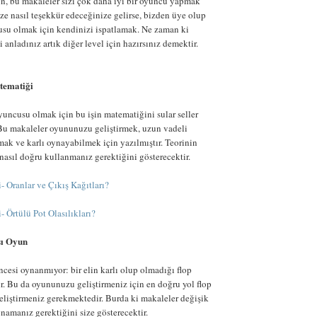
ın, bu makaleler sizi çok daha iyi bir oyuncu yapmak
ize nasıl teşekkür edeceğinize gelirse, bizden üye olup
usu olmak için kendinizi ispatlamak. Ne zaman ki
 anladınız artık diğer level için hazırsınız demektir.
tematiği
oyuncusu olmak için bu işin matematiğini sular seller
 Bu makaleler oyununuzu geliştirmek, uzun vadeli
rmak ve karlı oynayabilmek için yazılmıştır. Teorinin
asıl doğru kullanmanız gerektiğini gösterecektir.
 Oranlar ve Çıkış Kağıtları?
 Örtülü Pot Olasılıkları?
sı Oyun
ncesi oynanmıyor: bir elin karlı olup olmadığı flop
ur. Bu da oyununuzu geliştirmeniz için en doğru yol flop
liştirmeniz gerekmektedir. Burda ki makaleler değişik
namanız gerektiğini size gösterecektir.