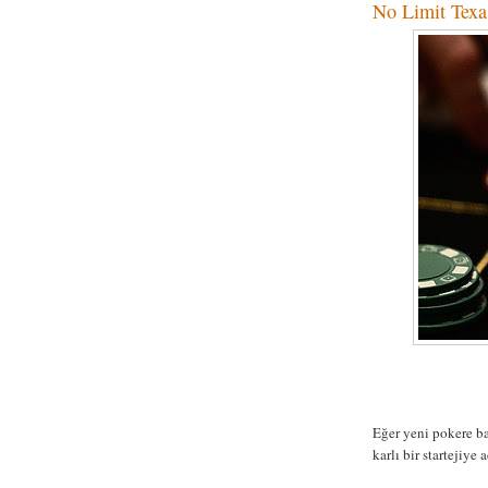
No Limit Tex
Eğer yeni pokere ba
karlı bir startejiye