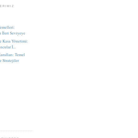
ERIMIZ
emelleri:
 İleri Seviyeye
e Kasa Yönetimi:
ncular İ...
ralları: Temel
 Stratejiler