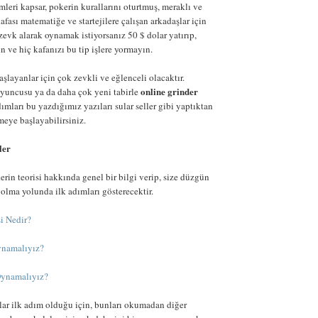
mleri kapsar, pokerin kurallarını oturtmuş, meraklı ve
fası matematiğe ve startejilere çalışan arkadaşlar için
zevk alarak oynamak istiyorsanız 50 $ dolar yatırıp,
n ve hiç kafanızı bu tip işlere yormayın.
layanlar için çok zevkli ve eğlenceli olacaktır.
online grinder
oyuncusu ya da daha çok yeni tabirle
ımları bu yazdığımız yazıları sular seller gibi yaptıktan
eye başlayabilirsiniz.
ler
kerin teorisi hakkında genel bir bilgi verip, size düzgün
olma yolunda ilk adımları gösterecektir.
i Nedir?
oynamalıyız?
 Oynamalıyız?
lar ilk adım olduğu için, bunları okumadan diğer