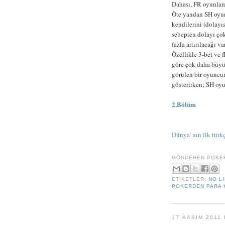
Dahası, FR oyunlard
Öte yandan SH oyun
kendilerini (dolayıs
sebepten dolayı çok
fazla artırılacağı va
Özellikle 3-bet ve 
göre çok daha büyük
görülen bir oyuncun
gösterirken; SH oyu
2.Bölüm
Dünya' nın ilk türk
GÖNDEREN
POKE
ETIKETLER:
NO L
POKERDEN PARA
17 KASIM 2011