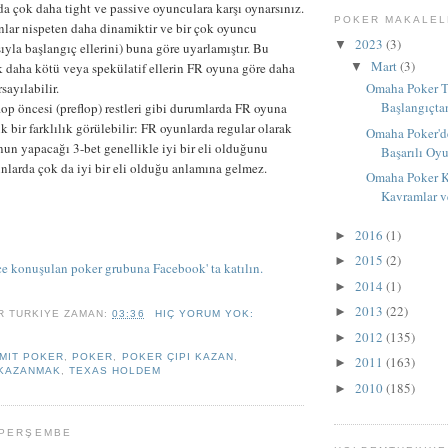
a çok daha tight ve passive oyunculara karşı oynarsınız.
POKER MAKALEL
lar nispeten daha dinamiktir ve bir çok oyuncu
2023
(3)
▼
ıyla başlangıç ellerini) buna göre uyarlamıştır. Bu
Mart
(3)
 daha kötü veya spekülatif ellerin FR oyuna göre daha
▼
rsayılabilir.
Omaha Poker T
Başlangıçtan
flop öncesi (preflop) restleri gibi durumlarda FR oyuna
 bir farklılık görülebilir: FR oyunlarda regular olarak
Omaha Poker'd
un yapacağı 3-bet genellikle iyi bir eli olduğunu
Başarılı Oyu
nlarda çok da iyi bir eli olduğu anlamına gelmez.
Omaha Poker Ku
Kavramlar ve
2016
(1)
►
2015
(2)
►
çe konuşulan poker grubuna Facebook' ta katılın.
2014
(1)
►
2013
(22)
►
R TURKIYE
ZAMAN:
03:36
HIÇ YORUM YOK:
2012
(135)
►
IMIT POKER
,
POKER
,
POKER ÇIPI KAZAN
,
2011
(163)
►
 KAZANMAK
,
TEXAS HOLDEM
2010
(185)
►
 PERŞEMBE