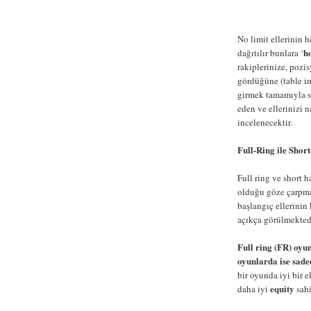
No limit ellerinin 
h
dağıtılır bunlara ‘
rakiplerinize, pozis
gördüğüne (table im
girmek tamamıyla si
eden ve ellerinizi n
incelenecektir.
Full-Ring ile Shor
Full ring ve short 
olduğu göze çarpmak
başlangıç ellerinin
açıkça görülmektedi
Full ring (FR) oyu
oyunlarda ise sade
bir oyunda iyi bir 
equity
daha iyi
sahi