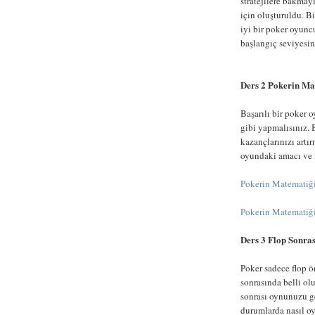
stratejilere bakmay
için oluşturuldu. B
iyi bir poker oyunc
başlangıç seviyesini
Ders 2 Pokerin Ma
Başarılı bir poker 
gibi yapmalısınız.
kazançlarınızı artı
oyundaki amacı ve n
Pokerin Matematiği-
Pokerin Matematiği-
Ders 3 Flop Sonra
Poker sadece flop ö
sonrasında belli ol
sonrası oynunuzu ge
durumlarda nasıl oy