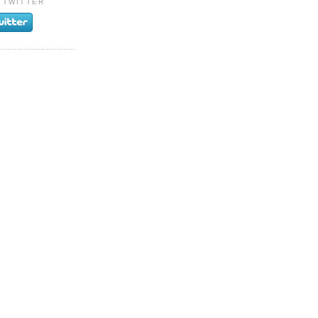
 TWITTER