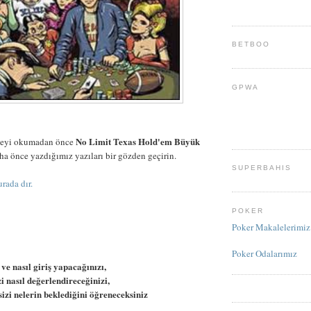
BETBOO
GPWA
No Limit Texas Hold'em Büyük
leyi okumadan önce
aha önce yazdığımız yazıları bir gözden geçirin.
SUPERBAHIS
urada dır.
POKER
Poker Makalelerimiz
Poker Odalarımız
ve nasıl giriş yapacağınızı,
zi nasıl değerlendireceğinizi,
sizi nelerin beklediğini öğreneceksiniz