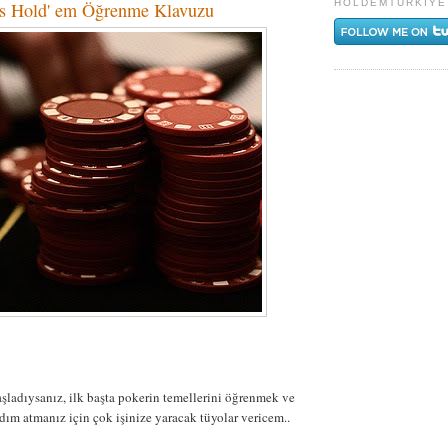
HOLDEMTURKIYE
as Hold' em Öğrenme Klavuzu
şladıysanız, ilk başta pokerin temellerini öğrenmek ve
 adım atmanız için çok işinize yaracak tüyolar vericem..