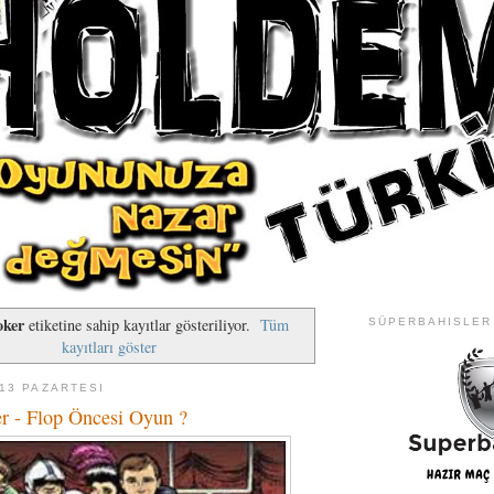
oker
etiketine sahip kayıtlar gösteriliyor.
Tüm
SÜPERBAHISLER
kayıtları göster
13 PAZARTESI
r - Flop Öncesi Oyun ?