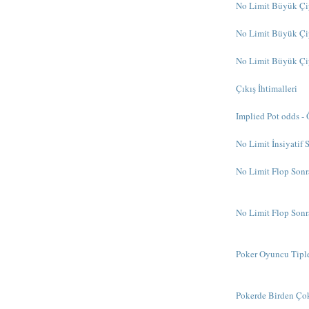
No Limit Büyük Çip 
No Limit Büyük Çip 
No Limit Büyük Çip 
Çıkış İhtimalleri
Implied Pot odds - 
No Limit İnsiyatif 
No Limit Flop Sonr
No Limit Flop Sonra
Poker Oyuncu Tiple
Pokerde Birden Ço