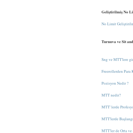
Geliştirilmiş No Li
No Limit Geliştiril
Turnuva ve Sit a
Sng ve MTT'lere gir
Freerollerden Para
Pozisyon Nedir ?
MTT nedir?
MTT' lerde Profesy
MTT'lerde Başlangıç
MTT'ler de Orta ve 