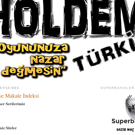
PERŞEMBE
SÜPERBAHISLER
e Makale İndeksi
er Serilerimiz
iz Siteler