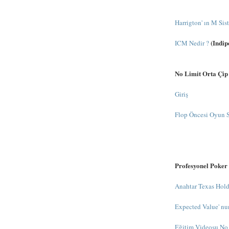
Harrigton' ın M Sis
(Indip
ICM Nedir ?
No Limit Orta Çip 
Giriş
Flop Öncesi Oyun St
Profesyonel Poker
Anahtar Texas Hold
Expected Value' n
Eğitim Videosu No 