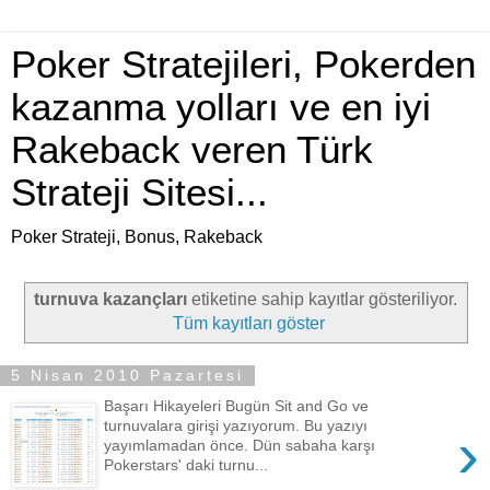
Poker Stratejileri, Pokerden
kazanma yolları ve en iyi
Rakeback veren Türk
Strateji Sitesi...
Poker Strateji, Bonus, Rakeback
turnuva kazançları
etiketine sahip kayıtlar gösteriliyor.
Tüm kayıtları göster
5 Nisan 2010 Pazartesi
Başarı Hikayeleri Bugün Sit and Go ve
turnuvalara girişi yazıyorum. Bu yazıyı
›
yayımlamadan önce. Dün sabaha karşı
Pokerstars' daki turnu...