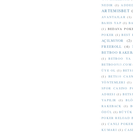
NEDIR
(1)
ADDE
ARTEMISBET
AVANTAJLAR
(1)
BAHIS YAP
(1)
BA
(1)
BEDAVA POK
POKER
(1)
BEST
AÇILMIYOR
(2)
FREEROLL
(4)
BETBOO RAKEB
(1)
BETBOO YA
BETBOO513.COM
ÜYE OL
(1)
BETS
(1)
BETS10 CAS
YÖNTEMLERI
(1)
SPOR CASINO P
ADRESI
(1)
BETS
YAPILIR
(1)
BL
RAKEBACK
(1)
B
ÖDÜL
(1)
BÜYÜK
POKER RELOAD 
(1)
CANLI POKE
KUMARI
(1)
CAS