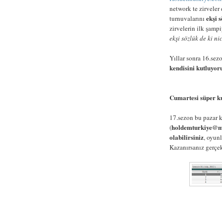
network te zirvele
ekşi 
turnuvalarını
zirvelerin ilk şamp
ekşi sözlük de ki ni
Yıllar sonra 16.sezo
kendisini kutluyor
Cumartesi süper kup
17.sezon bu pazar 
holdemturkiye@m
(
olabilirsiniz
, oyun
Kazanırsanız gerçek