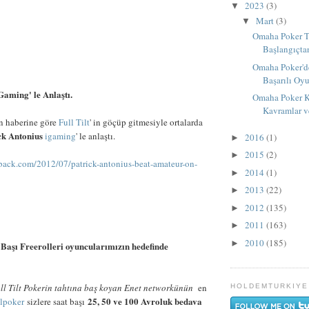
2023
(3)
▼
Mart
(3)
▼
Omaha Poker T
Başlangıçtan
Omaha Poker'd
Başarılı Oyu
Gaming' le Anlaştı.
Omaha Poker Ku
Kavramlar ve
un haberine göre
Full Tilt
' in göçüp gitmesiyle ortalarda
ck Antonius
igaming
' le anlaştı.
2016
(1)
►
2015
(2)
►
ack.com/2012/07/patrick-antonius-beat-amateur-on-
2014
(1)
►
2013
(22)
►
2012
(135)
►
2011
(163)
►
2010
(185)
►
 Başı Freerolleri oyuncularımızın hedefinde
ll Tilt Pokerin tahtına baş koyan Enet networkünün
en
HOLDEMTURKIYE
25, 50 ve 100 Avroluk bedava
alpoker
sizlere saat başı