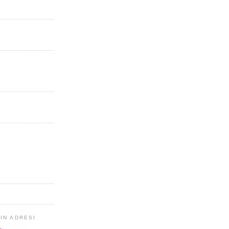
IN ADRESI