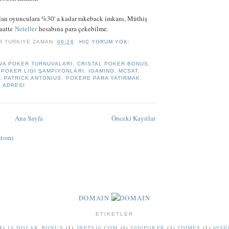
an oyunculara %30' a kadar rakeback imkanı, Müthiş
saatte
Neteller
hesabına para çekebilme.
R TURKIYE
ZAMAN:
06:26
HIÇ YORUM YOK:
VA POKER TURNUVALARI
,
CRISTAL POKER BONUS
,
 POKER LIGI ŞAMPIYONLARI
,
IGAMING
,
MCSAT
,
S
,
PATRICK ANTONIUS
,
POKERE PARA YATIRMAK
,
 ADRESI
Ana Sayfa
Önceki Kayıtlar
Atom)
DOMAIN
ETIKETLER
1)
10 DOLAR BONUS
(1)
3BETS10.COM
(1)
5050POKER
(1)
5DIMES
(1)
69Sİ