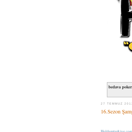
bedava poker
27 TEMMUZ 201
16.Sezon Şam
Holdemturkiye.co