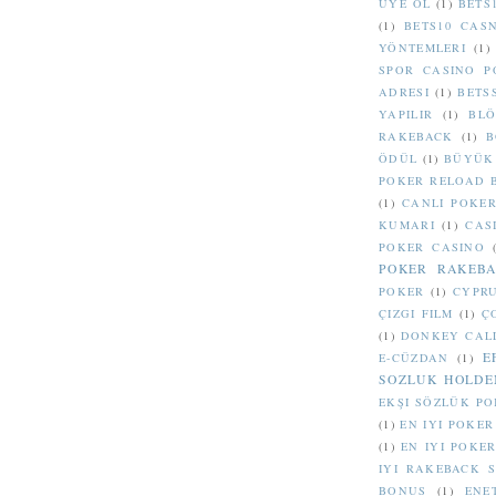
ÜYE OL
(1)
BETS
(1)
BETS10 CAS
YÖNTEMLERI
(1)
SPOR CASINO P
ADRESI
(1)
BETS
YAPILIR
(1)
BL
RAKEBACK
(1)
B
ÖDÜL
(1)
BÜYÜK
POKER RELOAD 
(1)
CANLI POKE
KUMARI
(1)
CAS
POKER CASINO
POKER RAKEB
POKER
(1)
CYPR
ÇIZGI FILM
(1)
Ç
(1)
DONKEY CALL
E
E-CÜZDAN
(1)
SOZLUK HOLDE
EKŞI SÖZLÜK PO
(1)
EN IYI POKER
(1)
EN IYI POKER
IYI RAKEBACK S
BONUS
(1)
ENE