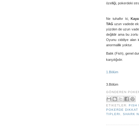
özelliği, pokerdeki str
Ne tuhaftır ki,
Kaya
TAG
uzun vadede eksi
yüzden de uzun vadeli
değildir ama bu zorlu
Oyunu ciddiye alan i
anormallik yoktur.
Balık (Fish), genel du
karşılığıdır.
1.Bölüm
3.Bölüm
GÖNDEREN
POKE
ETIKETLER:
FISH
POKERDE DIKKAT
TIPLERI
,
SHARK N