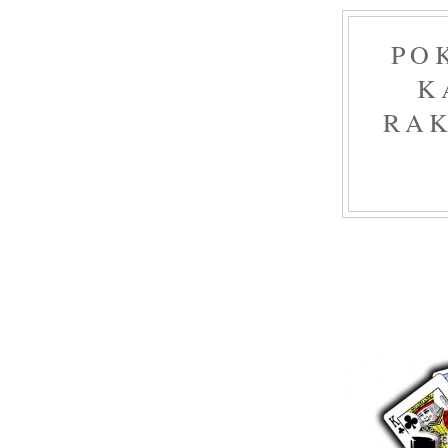
PO
K
RAK