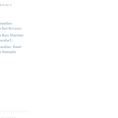
ERIMIZ
emelleri:
 İleri Seviyeye
e Kasa Yönetimi:
ncular İ...
ralları: Temel
 Stratejiler