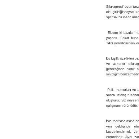
Sıkı-agresif oyun tarz
ele girildiğindeyse 
spefisik bir insan mi
Elbette ki bazılarımı
yaşarız. Fakat buna 
TAG
yenildiğini fark e
Bu kişilik özellikleri 
ve askerler sıkı-agr
gerektiğinde hiçbir 
sevdiğim benzetmedir
Polis memurları ve as
sonra ustalaşır. Kendi
oluşturur. Siz neysen
çalışmanın ürünüdür.
İşin teorisine aşina o
yeri geldiğinde eli
kuvvetlendirmek ve
zorundadır. Aynı z