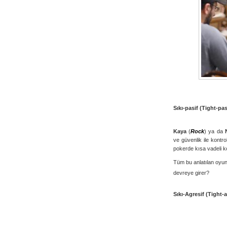
Sıkı-pasif (Tight-pa
Kaya
(
Rock
) ya da
ve güvenlik ile kontr
pokerde kısa vadeli k
Tüm bu anlatılan oyuncu
devreye girer?
Sıkı-Agresif (Tight-