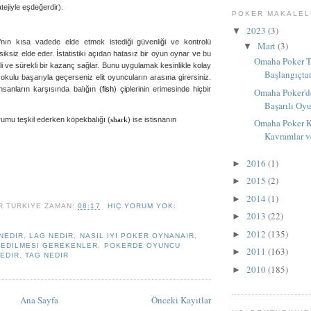
atejiyle eşdeğerdir).
POKER MAKALEL
2023
(3)
▼
’nın kısa vadede elde etmek istediği güvenliği ve kontrolü
Mart
(3)
▼
ksiz elde eder. İstatistiki açıdan hatasız bir oyun oynar ve bu
Omaha Poker T
 ve sürekli bir kazanç sağlar. Bunu uygulamak kesinlikle kolay
Başlangıçtan
 okulu başarıyla geçerseniz elit oyuncuların arasına girersiniz.
nsanların karşısında balığın (
fish
) çiplerinin erimesinde hiçbir
Omaha Poker'd
Başarılı Oyu
rumu teşkil ederken köpekbalığı (
shark
) ise istisnanın
Omaha Poker Ku
Kavramlar ve
2016
(1)
►
2015
(2)
►
2014
(1)
►
R TURKIYE
ZAMAN:
08:17
HIÇ YORUM YOK:
2013
(22)
►
2012
(135)
►
 NEDIR
,
LAG NEDIR
,
NASIL IYI POKER OYNANAIR
,
 EDILMESI GEREKENLER
,
POKERDE OYUNCU
2011
(163)
►
EDIR
,
TAG NEDIR
2010
(185)
►
Ana Sayfa
Önceki Kayıtlar