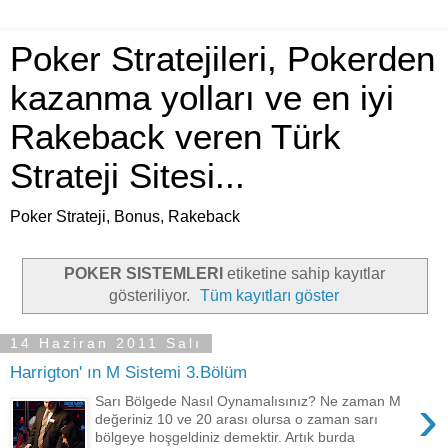
Poker Stratejileri, Pokerden
kazanma yolları ve en iyi
Rakeback veren Türk
Strateji Sitesi...
Poker Strateji, Bonus, Rakeback
POKER SISTEMLERI
etiketine sahip kayıtlar
gösteriliyor.
Tüm kayıtları göster
14 Haziran 2011 Salı
Harrigton' ın M Sistemi 3.Bölüm
›
Sarı Bölgede Nasıl Oynamalısınız? Ne zaman M
değeriniz 10 ve 20 arası olursa o zaman sarı
bölgeye hoşgeldiniz demektir. Artık burda