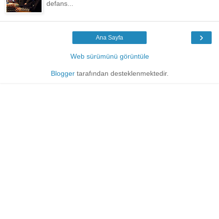
defans...
›
Ana Sayfa
Web sürümünü görüntüle
Blogger
tarafından desteklenmektedir.