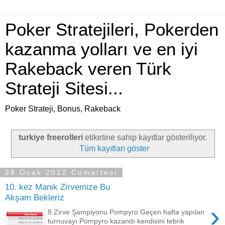
Poker Stratejileri, Pokerden
kazanma yolları ve en iyi
Rakeback veren Türk
Strateji Sitesi...
Poker Strateji, Bonus, Rakeback
turkiye freerolleri
etiketine sahip kayıtlar gösteriliyor.
Tüm kayıtları göster
28 Ocak 2012 Cumartesi
10. kez Manik Zirvemize Bu
Akşam Bekleriz
›
8.Zirve Şampiyonu Pompyro Geçen hafta yapılan
turnuvayı Pompyro kazandı kendisini tebrik