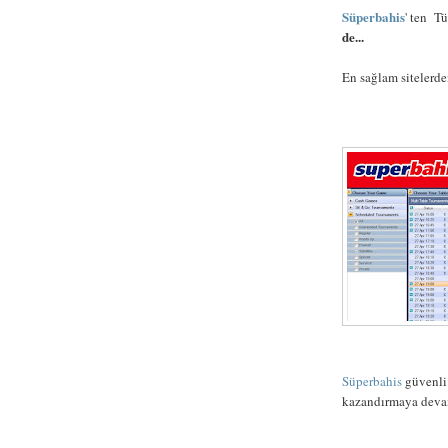
Süperbahis
' ten T
de...
En sağlam sitelerden
Süperbahis
güvenli
kazandırmaya devam