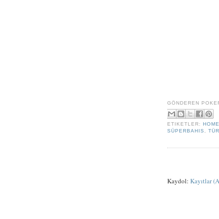
GÖNDEREN
POKE
ETIKETLER:
HOM
SÜPERBAHIS
,
TÜ
Kaydol:
Kayıtlar (