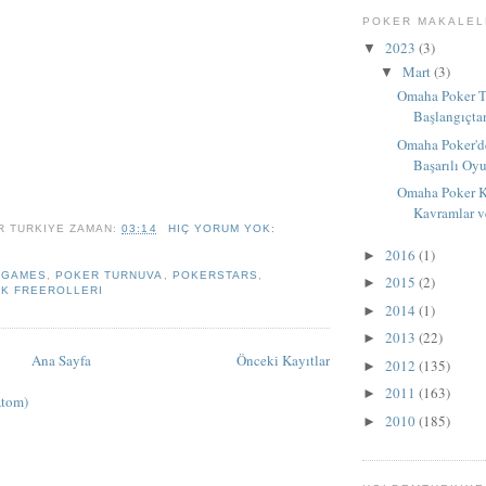
POKER MAKALEL
2023
(3)
▼
Mart
(3)
▼
Omaha Poker T
Başlangıçtan
Omaha Poker'd
Başarılı Oyu
Omaha Poker Ku
Kavramlar ve
R TURKIYE
ZAMAN:
03:14
HIÇ YORUM YOK:
2016
(1)
►
EGAMES
,
POKER TURNUVA
,
POKERSTARS
,
2015
(2)
►
RK FREEROLLERI
2014
(1)
►
2013
(22)
►
Ana Sayfa
Önceki Kayıtlar
2012
(135)
►
2011
(163)
►
Atom)
2010
(185)
►