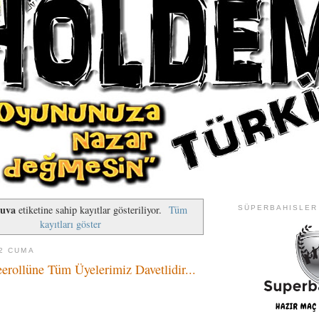
nuva
etiketine sahip kayıtlar gösteriliyor.
Tüm
SÜPERBAHISLER
kayıtları göster
2 CUMA
erollüne Tüm Üyelerimiz Davetlidir...