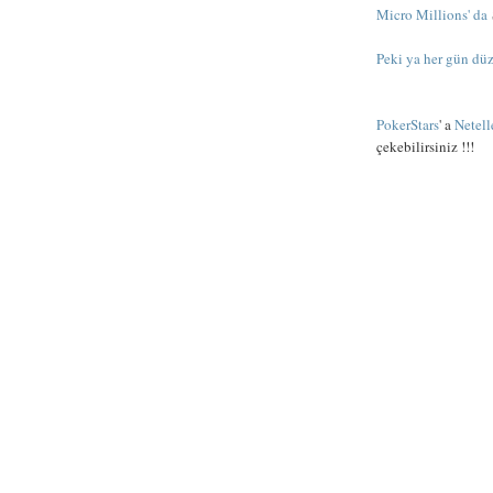
Micro Millions' da
Peki ya her gün dü
PokerStars
' a
Netell
çekebilirsiniz !!!