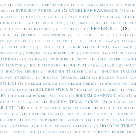
NUS
(1)
EPIC POKER
(1)
EPT LONDON
(1)
EPT POKER LIVE
(1)
EPT WSOP
EVERLEAF RAKEBACK
(5)
EVERLEAF POKER AĞI
(2)
2012
(1)
EVE
AKERACES
(1)
EXPECTED VALUE
(1)
FACE POKER
(1)
FACEBOOK HOLDE
BOOK POKER LIGI
(1)
FISH NEDIR
(1)
FIX LIMIT NEDIR
(1)
FLOP ÖNCESI
FREEROLL
(18)
NRA OYUN
(1)
FORVETBET
(1)
FPP NEDIR?
(1)
F
DEMEK
(1)
FREEROLL PASSWORDS
(1)
FREEROLL POKER
(1)
FREERO
TP AÇILMIYOR
(1)
FULL TILT AÇILDI
(1)
FULL TILT NE ZAMAN AÇILAC
FULL TILT POKER
(4)
(1)
FULL TILT PF
(1)
FULL TILT RAKEBACK
 TRANSFER
(1)
GERÇEK PARA POKER ÇIPI
(1)
GRINDER
(1)
GÜNLÜK FREE
HARRINGTON
(3)
HEADS UP POKER
(1)
HEFUL
(1)
HI-LO SUPER LEAGU
HOLD'EM STRATEJILERI
(2)
EM MANTIĞI
(1)
HOLD'EM POKER
(1)
HOLD'
E HOLD'EM ZIRVESI
(1)
HOLD'EM TÜRKIYE LIGI
(1)
HOLD'EM TÜRKIY
OLDEM FREEROLL
(1)
HOLDEM FREEROLLLELRI
(1)
HOLDEM KART AL
EM LIGI
(3)
HOLDEM LIGLERI
(1)
HOLDEM NEDİR?
(1)
HOLDEM NO LIM
HOLDEM OYNA
(6)
IK HESAPLAMA
(1)
HOLDEM OYUN TARZI
(1)
HOLD
KER
(4)
HOLDEM ŞAMPIYONLARI
(2)
HOLDEM POKER FACEBOOK
(1)
HOLDEM TEXAS POKER
(2)
HOLDEM TAKTIKLERI
(1)
HOLDEM TU
R LIGI
(10)
HOLDEM TURKIYE ŞAMPİYONLARI
(1)
HOLDEM TURKIYE 
KIYE LIGI
(1)
HOLDEM TURKIYE POKER LIGINE GIRME
(1)
HOLDEM 
HOLDEM TURKIYE SUPERBAHIS ZIRVESI
(4)
HOLDEM TURNUVALA
HOLDEM TÜRKIY
VASI KAZANMA
(1)
HOLDEM TÜRKIYE FREEROLL
(1)
KIYE POKER LIGI ŞAMPIYONLARI
(1)
HOLDEM TÜRKIYE POKER LIGI