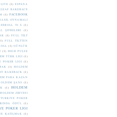
 LIVE
(1)
ESPANA
RLEAF RAKERACE
FACEBOOK
M
(1)
 NASIL OYNAMALI
REEROLL 50 $
(1)
LL ŞIFRELERI
(1)
AK
(1)
FULL TILT
(1)
FULL TILTTEN
ROLL
(1)
GÜNLÜK
E
(1)
HIGH PULSE
EM TÜRK LIGI
(1)
E POKER LIGI
(1)
MAK
(1)
HOLDEM
IT RAKEBACK
(1)
EM PARA KAZAN
HOLDEM ŞANS
(1)
HOLDEM
RK
(1)
HOLDEM ZIRVESI
TURKIYE POKER
RINDA ÖDÜL
(1)
E POKER LIGI
NE KATILMAK
(1)