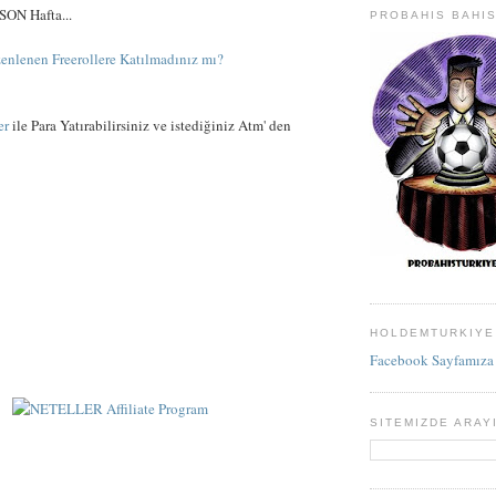
SON Hafta...
PROBAHIS BAHIS
zenlenen Freerollere Katılmadınız mı?
er
ile Para Yatırabilirsiniz ve istediğiniz Atm' den
HOLDEMTURKIYE
Facebook Sayfamıza 
SITEMIZDE ARAY