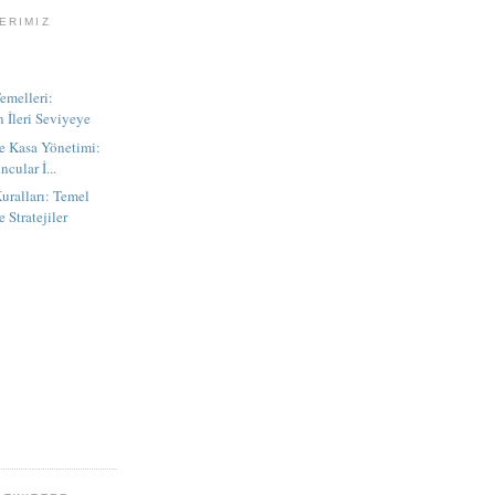
ERIMIZ
emelleri:
 İleri Seviyeye
e Kasa Yönetimi:
ncular İ...
ralları: Temel
 Stratejiler