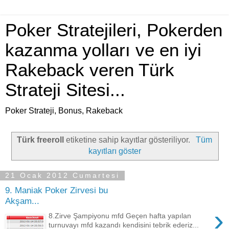
Poker Stratejileri, Pokerden
kazanma yolları ve en iyi
Rakeback veren Türk
Strateji Sitesi...
Poker Strateji, Bonus, Rakeback
Türk freeroll
etiketine sahip kayıtlar gösteriliyor.
Tüm
kayıtları göster
21 Ocak 2012 Cumartesi
9. Maniak Poker Zirvesi bu
Akşam...
›
8.Zirve Şampiyonu mfd Geçen hafta yapılan
turnuvayı mfd kazandı kendisini tebrik ederiz...