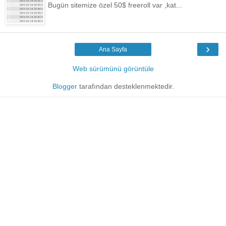
Bugün sitemize özel 50$ freeroll var ,kat...
›
Ana Sayfa
Web sürümünü görüntüle
Blogger
tarafından desteklenmektedir.