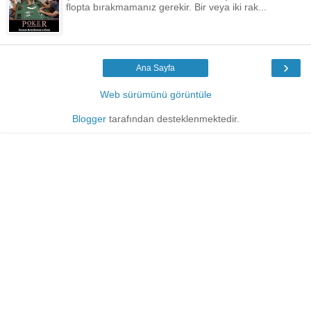
flopta bırakmamanız gerekir. Bir veya iki rak...
›
Ana Sayfa
Web sürümünü görüntüle
Blogger
tarafından desteklenmektedir.