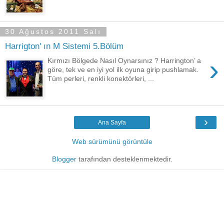
30 Ağustos 2011 Salı
Harrigton' ın M Sistemi 5.Bölüm
›
Kırmızı Bölgede Nasıl Oynarsınız ? Harrington’ a
göre, tek ve en iyi yol ilk oyuna girip pushlamak.
Tüm perleri, renkli konektörleri, ...
›
Ana Sayfa
Web sürümünü görüntüle
Blogger
tarafından desteklenmektedir.