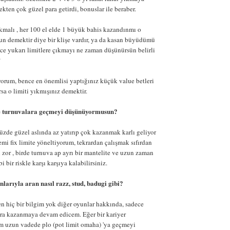
kten çok güzel para getirdi, bonuslar ile beraber.
kmalı , her 100 el elde 1 büyük bahis kazandınmı o
un demektir diye bir klişe vardır, ya da kasan büyüdümü
nce yukarı limitlere çıkmayı ne zaman düşünürsün belirli
?
rum, bence en önemlisi yaptığınız küçük value betleri
rsa o limiti yıkmışınız demektir.
ve turnuvalara geçmeyi düşünüyormusun?
zde güzel aslında az yatırıp çok kazanmak karlı geliyor
mi fix limite yöneltiyorum, tekrardan çalışmak sıfırdan
zor , birde turnuva ap ayrı bir mantelite ve uzun zaman
bir riskle karşı karşıya kalabilirsiniz.
nlarıyla aran nasıl razz, stud, badugi gibi?
n hiç bir bilgim yok diğer oyunlar hakkında, sadece
ara kazanmaya devam edicem. Eğer bir kariyer
am uzun vadede plo (pot limit omaha) 'ya geçmeyi