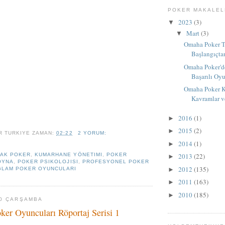
POKER MAKALEL
2023
(3)
▼
Mart
(3)
▼
Omaha Poker T
Başlangıçtan
Omaha Poker'd
Başarılı Oyu
Omaha Poker Ku
Kavramlar ve
2016
(1)
►
2015
(2)
►
R TURKIYE
ZAMAN:
02:22
2 YORUM:
2014
(1)
►
AK POKER
,
KUMARHANE YÖNETIMI
,
POKER
2013
(22)
►
OYNA
,
POKER PSIKOLOJISI
,
PROFESYONEL POKER
2012
(135)
ĞLAM POKER OYUNCULARI
►
2011
(163)
►
2010
(185)
►
10 ÇARŞAMBA
ker Oyuncuları Röportaj Serisi 1