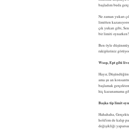
başladım buda gerçe
Ne zaman yukarı çı
limitten kazanıyors
çık yukarı gibi, Se
bir limiti oynarken
Ben öyle düşünmüyo
rakipleriniz görüyo
Wsop, Ept gibi li
Hayır, Düşündüğünü
ama şu an konsantre
başlamak gerçekten 
hiç kazanamama gibi 
Başka tip limit oyu
Hahahaha, Gerçekte
hold'em de kalıp p
değişikliği yapars