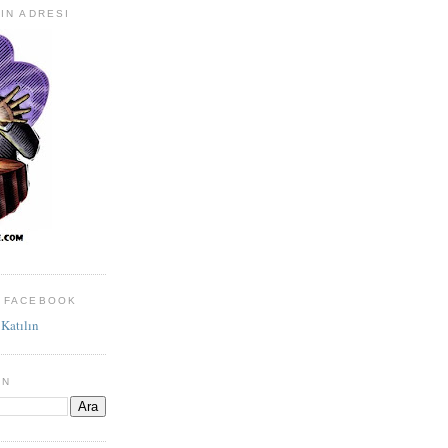
IN ADRESI
 FACEBOOK
Katılın
IN