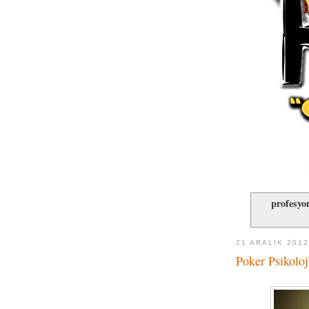
profesyo
21 ARALIK 201
Poker Psikoloj