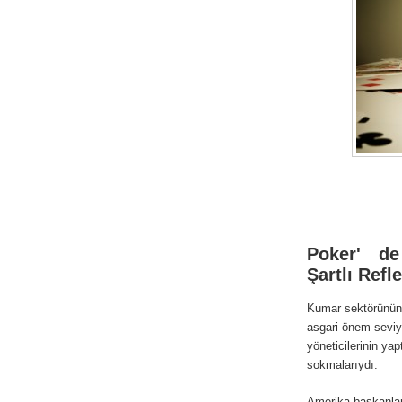
Poker' de
Şartlı Refl
Kumar sektörünün
asgari önem sevi
yöneticilerinin yap
sokmalarıydı.
Amerika başkanları