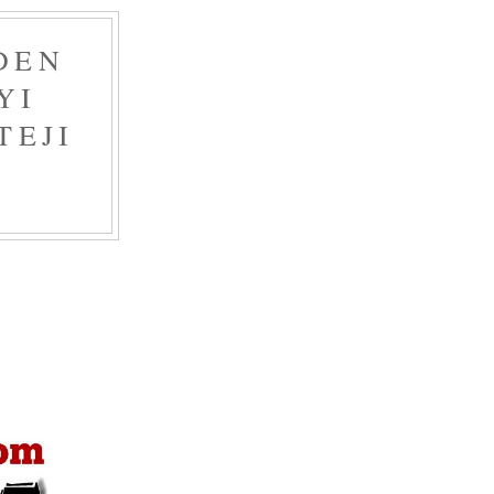
DEN
YI
TEJI