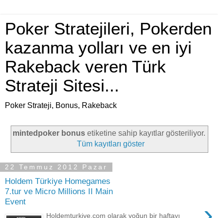
Poker Stratejileri, Pokerden
kazanma yolları ve en iyi
Rakeback veren Türk
Strateji Sitesi...
Poker Strateji, Bonus, Rakeback
mintedpoker bonus
etiketine sahip kayıtlar gösteriliyor.
Tüm kayıtları göster
22 Temmuz 2012 Pazar
Holdem Türkiye Homegames
7.tur ve Micro Millions II Main
Event
›
Holdemturkiye.com olarak yoğun bir haftayı